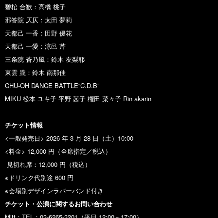
碧棺 合歓：高橋 桃子
邪答院 仄仄：太田 夢莉
天都己 一香：田野 優花
天都己 一愛：涼邑 芹
三条院 蒼乃⾵：鈴木 友梨耶
東雲 朧：鈴木 南那佳
CHU-OH DANCE BATTLE“C.D.B”
MIKU 松本 ユキ子 平野 茜子 権田 菜々子 Rin akarin
チケッ
ト
情報
<一般発売日> 2026 年 3 月 28 日（土）10:00
<料金> 12,000 円（全席指定／税込）
見切れ席：12,000 円（税込）
※ドリンク代別途 600 円
※会場別デザインラバーバンド付き
チケッ
ト
・公
演
に関
す
る
お
問い合
わ
せ
Mitt：TEL：03-6265-3201（平日 12:00～17:00）