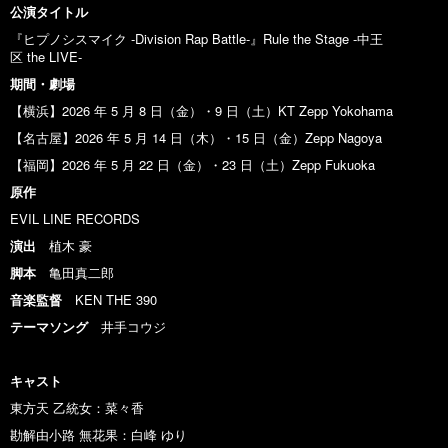
公演タ
イ
トル
『ヒプノシスマイク -Division Rap Battle-』Rule the Stage -中王
区 the LIVE-
期間・
劇
場
【横浜】2026 年 5 月 8 日（金）・9 日（土）KT Zepp Yokohama
【名古屋】2026 年 5 月 14 日（木）・15 日（金）Zepp Nagoya
【福岡】2026 年 5 月 22 日（金）・23 日（土）Zepp Fukuoka
原作
EVIL LINE RECORDS
演出
植木 豪
脚本
亀田真二郎
音楽監督
KEN THE 390
テーマ
ソング
井手コウジ
キャスト
東方天 乙統女：菜々香
勘解由小路 無花果：白峰 ゆり