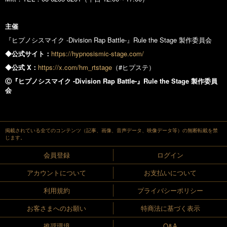
主催
『ヒプノシスマイク -Division Rap Battle-』Rule the Stage 製作委員会
◆公式
サ
イト：
https://hypnosismic-stage.com/
◆公式
X：
https://x.com/hm_rtstage
（#ヒプステ）
Ⓒ『ヒプノシスマイク
-D
ivi
s
ion
Ra
p
B
a
ttle-』
Ru
le
t
h
e
S
t
a
ge
製作委員
会
掲載されている全てのコンテンツ（記事、画像、音声データ、映像データ等）の無断転載を禁
じます。
会員登録
ログイン
アカウントについて
お支払いについて
利用規約
プライバシーポリシー
お客さまへのお願い
特商法に基づく表示
推奨環境
Q&A